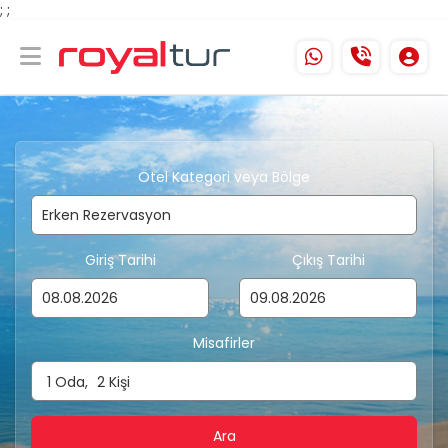
;
;
Otel Kategori veya Bölge
Giriş Tarihi
Çıkış Tarihi
Misafirler
1
Oda,
2
Kişi
Ara