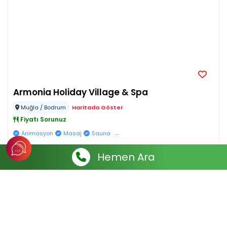
Armonia Holiday Village & Spa
Muğla / Bodrum
Haritada Göster
Fiyatı Sorunuz
...
Animasyon
Masaj
Sauna
Hemen Ara
Muhteşem
9.0
Fiyatları görmek için tarih seçiniz
Tarih Seçiniz
Oteli İncele