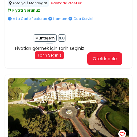
Antalya / Manavgat
Haritada Göster
Fiyatı Sorunuz
...
A La Carte Restoran
Hamam
Oda Servisi
Muhteşem
9.0
Fiyatları görmek için tarih seçiniz
Tarih Seçiniz
Oteli İncele