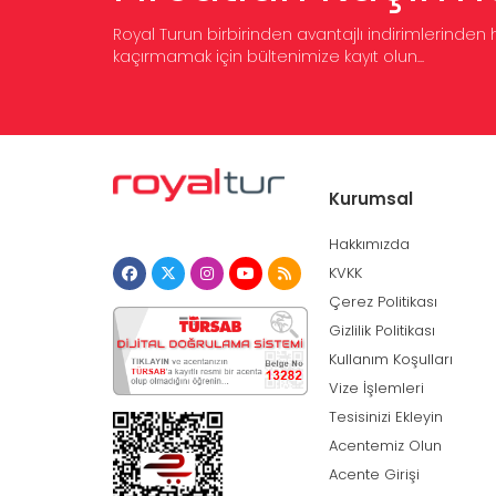
Royal Turun birbirinden avantajlı indirimlerind
kaçırmamak için bültenimize kayıt olun...
Kurumsal
Hakkımızda
KVKK
Çerez Politikası
Gizlilik Politikası
Kullanım Koşulları
Vize İşlemleri
Tesisinizi Ekleyin
Acentemiz Olun
Acente Girişi