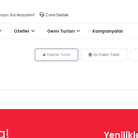
layın Sizi Arayalım!
Canlı Destek
Oteller
Gemi Turları
Kampanyalar
Popüler Turlar
En Yakın Tarih
a!
Yenilik