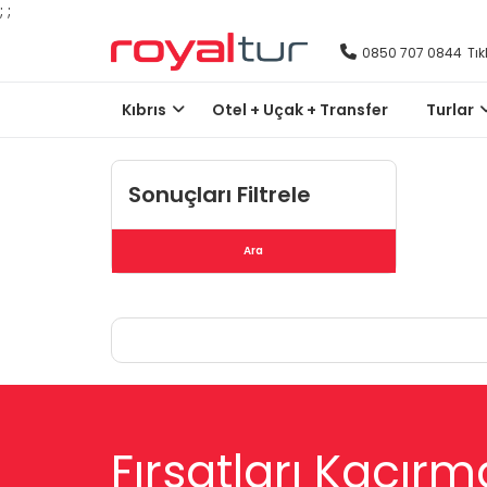
;
;
0850 707 0844
Tık
Kıbrıs
Otel + Uçak + Transfer
Turlar
Sonuçları Filtrele
Ara
Fırsatları Kaçırm