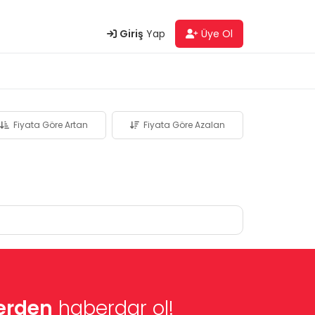
Giriş
Yap
Üye Ol
Fiyata Göre Artan
Fiyata Göre Azalan
lerden
haberdar ol!