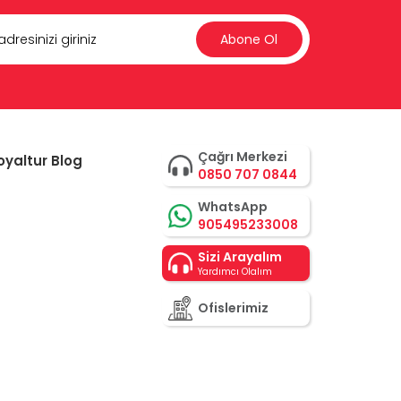
Abone Ol
Çağrı Merkezi
oyaltur Blog
0850 707 0844
WhatsApp
905495233008
Sizi Arayalım
Yardımcı Olalım
Ofislerimiz