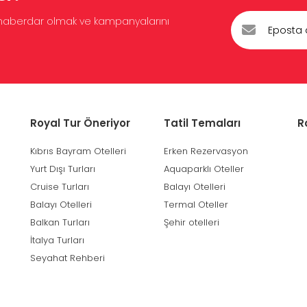
en haberdar olmak ve kampanyalarını
Royal Tur Öneriyor
Tatil Temaları
R
Kıbrıs Bayram Otelleri
Erken Rezervasyon
Yurt Dışı Turları
Aquaparklı Oteller
Cruise Turları
Balayı Otelleri
Balayı Otelleri
Termal Oteller
Balkan Turları
Şehir otelleri
İtalya Turları
Seyahat Rehberi