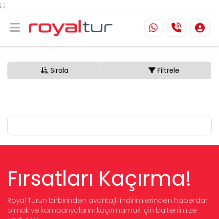
;
;
Sırala
Filtrele
Fırsatları Kaçırma!
Royal Turun birbirinden avantajlı indirimlerinden haberdar
olmak ve kampanyalarını kaçırmamak için bültenimize