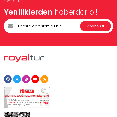
kayıt olun...
Yeniliklerden
haberdar ol!
Abone Ol