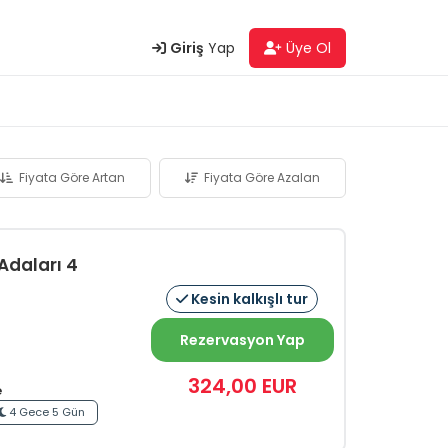
Giriş
Yap
Üye Ol
Fiyata Göre Artan
Fiyata Göre Azalan
Adaları 4
Kesin kalkışlı tur
Rezervasyon Yap
324
,00
EUR
e
4 Gece 5 Gün