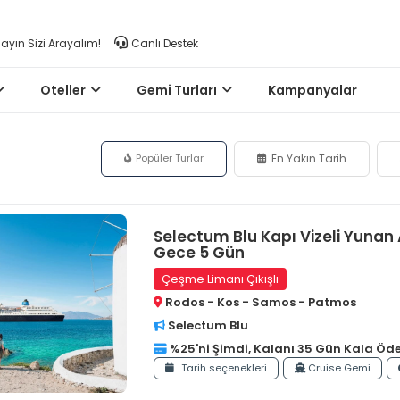
layın Sizi Arayalım!
Canlı Destek
Oteller
Gemi Turları
Kampanyalar
Popüler Turlar
En Yakın Tarih
Selectum Blu Kapı Vizeli Yunan 
Gece 5 Gün
Çeşme Limanı Çıkışlı
Rodos - Kos - Samos - Patmos
Selectum Blu
%25'ni Şimdi, Kalanı 35 Gün Kala Öd
Tarih seçenekleri
Cruise Gemi