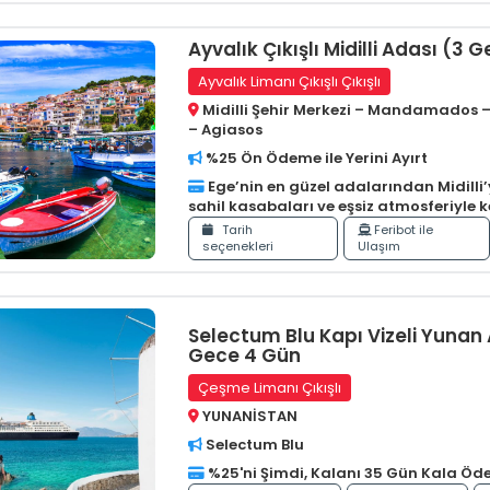
Ayvalık Çıkışlı Midilli Adası (3 
Ayvalık Limanı Çıkışlı Çıkışlı
Midilli Şehir Merkezi – Mandamados –
– Agiasos
%25 Ön Ödeme ile Yerini Ayırt
Ege’nin en güzel adalarından Midilli’yi
sahil kasabaları ve eşsiz atmosferiyle k
Tarih
Feribot ile
seçenekleri
Ulaşım
Selectum Blu Kapı Vizeli Yunan 
Gece 4 Gün
Çeşme Limanı Çıkışlı
YUNANİSTAN
Selectum Blu
%25'ni Şimdi, Kalanı 35 Gün Kala Öd