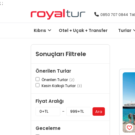
;
;
0850 707 0844
Tık
Kıbrıs
Otel + Uçak + Transfer
Turlar
Sonuçları Filtrele
Önerilen Turlar
Önerilen Turlar
(2)
Kesin Kalkışlı Turlar
(3)
Fiyat Aralığı
-
Ara
Geceleme