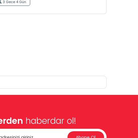
3 Gece 4 Gün
lerden
haberdar ol!
Abone Ol