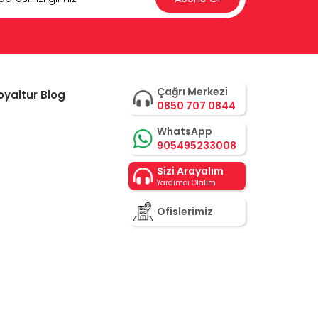
Çağrı Merkezi
oyaltur Blog
0850 707 0844
WhatsApp
905495233008
Sizi Arayalım
Yardımcı Olalım
Ofislerimiz