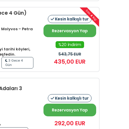
Son
Gece 4 Gün)
4
kişi
Kesin kalkışlı tur
 Molyvos – Petra
Rezervasyon Yap
%20 İndirim
 tarihi köyleri,
543,75
EUR
eşfedin.
435
,00
EUR
3 Gece 4
Gün
Adaları 3
Kesin kalkışlı tur
Rezervasyon Yap
292
,00
EUR
e