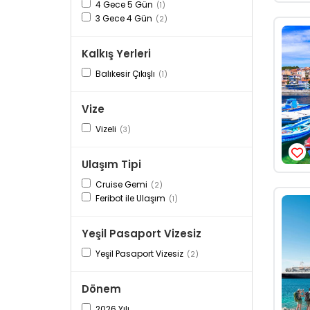
4 Gece 5 Gün
(1)
3 Gece 4 Gün
(2)
Kalkış Yerleri
Balıkesir Çıkışlı
(1)
Vize
Vizeli
(3)
Ulaşım Tipi
Cruise Gemi
(2)
Feribot ile Ulaşım
(1)
Yeşil Pasaport Vizesiz
Yeşil Pasaport Vizesiz
(2)
Dönem
2026 Yılı