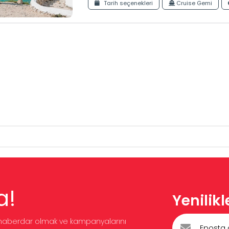
Tarih seçenekleri
Cruise Gemi
a!
Yenilik
en haberdar olmak ve kampanyalarını