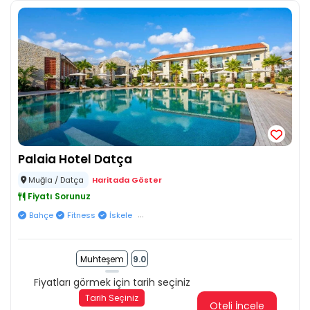
Palaia Hotel Datça
Muğla / Datça
Haritada Göster
Fiyatı Sorunuz
...
Bahçe
Fitness
İskele
Muhteşem
9.0
Fiyatları görmek için tarih seçiniz
Tarih Seçiniz
Oteli İncele