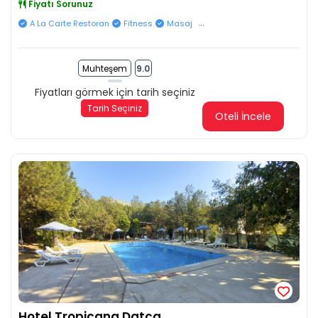
Fiyatı Sorunuz
...
A La Carte Restoran
Fitness
Masaj
Muhteşem
9.0
Fiyatları görmek için tarih seçiniz
Tarih Seçiniz
Oteli İncele
Hotel Tropicana Datça