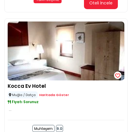
Oteli İncele
Kocca Ev Hotel
Muğla / Datça
Haritada Göster
Fiyatı Sorunuz
...
Muhteşem
9.0