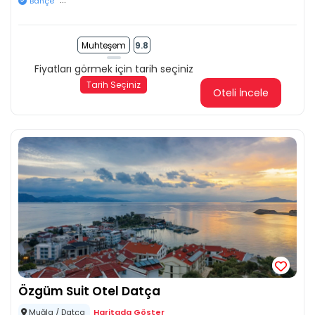
Bahçe
Muhteşem
9.8
Fiyatları görmek için tarih seçiniz
Tarih Seçiniz
Oteli İncele
Özgüm Suit Otel Datça
Muğla / Datça
Haritada Göster