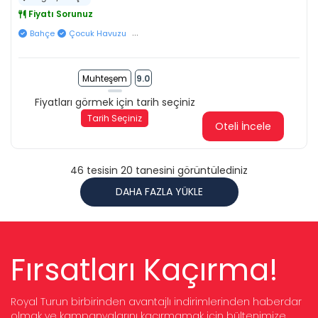
Fiyatı Sorunuz
...
Bahçe
Çocuk Havuzu
Muhteşem
9.0
Fiyatları görmek için tarih seçiniz
Tarih Seçiniz
Oteli İncele
46 tesisin 20 tanesini görüntülediniz
DAHA FAZLA YÜKLE
Fırsatları Kaçırma!
Royal Turun birbirinden avantajlı indirimlerinden haberdar
olmak ve kampanyalarını kaçırmamak için bültenimize