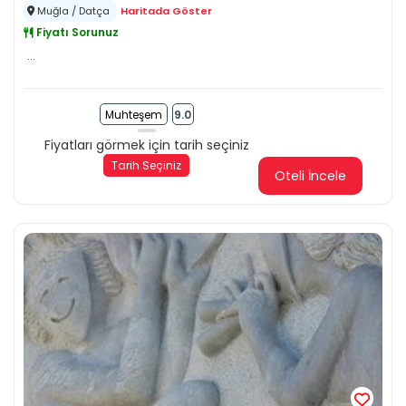
Muğla / Datça
Haritada Göster
Fiyatı Sorunuz
...
Muhteşem
9.0
Fiyatları görmek için tarih seçiniz
Tarih Seçiniz
Oteli İncele