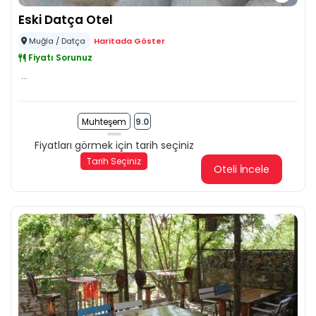
Eski Datça Otel
Muğla / Datça
Haritada Göster
Fiyatı Sorunuz
...
Muhteşem
9.0
Fiyatları görmek için tarih seçiniz
Tarih Seçiniz
Oteli İncele