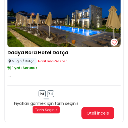
Dadya Bora Hotel Datça
Muğla / Datça
Haritada Göster
Fiyatı Sorunuz
...
İyi
7.2
Fiyatları görmek için tarih seçiniz
Tarih Seçiniz
Oteli İncele