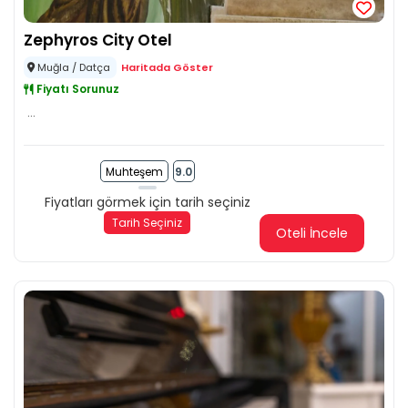
Zephyros City Otel
Muğla / Datça
Haritada Göster
Fiyatı Sorunuz
...
Muhteşem
9.0
Fiyatları görmek için tarih seçiniz
Tarih Seçiniz
Oteli İncele