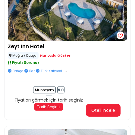
Zeyt Inn Hotel
Muğla / Datça
Haritada Göster
Fiyatı Sorunuz
...
Bahçe
Bar
Türk Kahvesi
Muhteşem
9.0
Fiyatları görmek için tarih seçiniz
Tarih Seçiniz
Oteli İncele