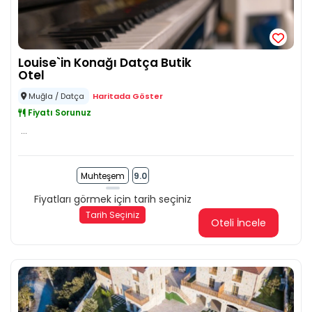
Louise`in Konağı Datça Butik
Otel
Muğla / Datça
Haritada Göster
Fiyatı Sorunuz
...
Muhteşem
9.0
Fiyatları görmek için tarih seçiniz
Tarih Seçiniz
Oteli İncele