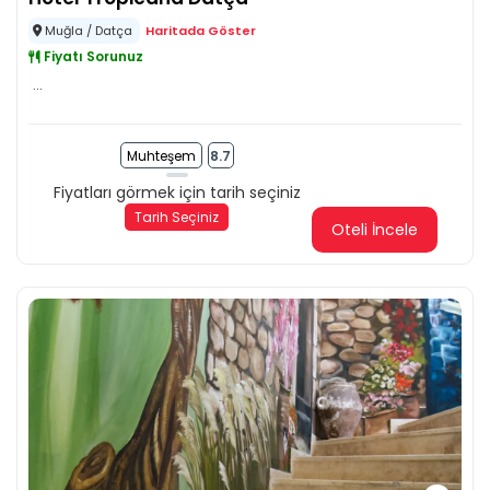
Muğla / Datça
Haritada Göster
Fiyatı Sorunuz
...
Muhteşem
8.7
Fiyatları görmek için tarih seçiniz
Tarih Seçiniz
Oteli İncele