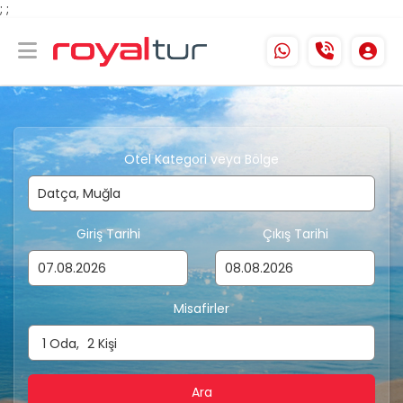
;
;
Otel Kategori veya Bölge
Giriş Tarihi
Çıkış Tarihi
Misafirler
1
Oda,
2
Kişi
Ara