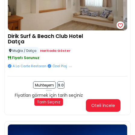
Dirik Surf & Beach Club Hotel
Datça
Muğla / Datça
Haritada Göster
Fiyatı Sorunuz
...
A La Carte Restoran
Özel Plaj
Muhteşem
9.0
Fiyatları görmek için tarih seçiniz
Tarih Seçiniz
Oteli İncele