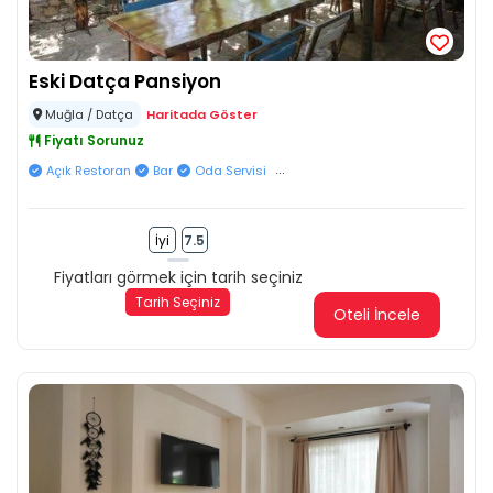
Eski Datça Pansiyon
Muğla / Datça
Haritada Göster
Fiyatı Sorunuz
...
Açık Restoran
Bar
Oda Servisi
İyi
7.5
Fiyatları görmek için tarih seçiniz
Tarih Seçiniz
Oteli İncele