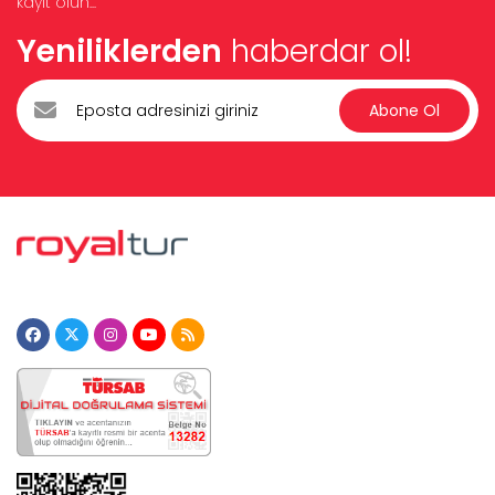
kayıt olun...
Yeniliklerden
haberdar ol!
Abone Ol