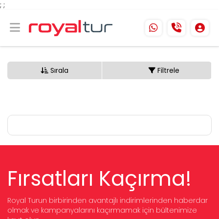
;
;
Sırala
Filtrele
Fırsatları Kaçırma!
Royal Turun birbirinden avantajlı indirimlerinden haberdar
olmak ve kampanyalarını kaçırmamak için bültenimize