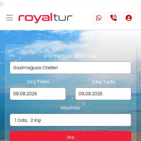
;
;
Otel Kategori veya Bölge
Giriş Tarihi
Çıkış Tarihi
Misafirler
1
Oda,
2
Kişi
Ara