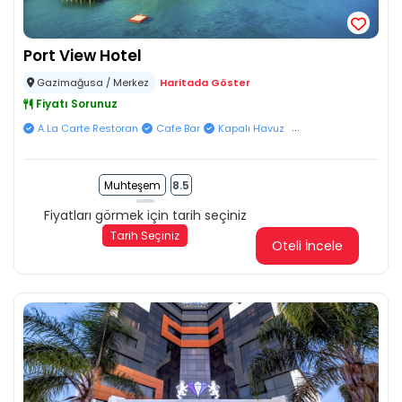
Port View Hotel
Gazimağusa / Merkez
Haritada Göster
Fiyatı Sorunuz
...
A La Carte Restoran
Cafe Bar
Kapalı Havuz
Muhteşem
8.5
Fiyatları görmek için tarih seçiniz
Tarih Seçiniz
Oteli İncele