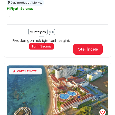
Gazimağusa / Merkez
Fiyatı Sorunuz
...
Muhteşem
9.0
Fiyatları görmek için tarih seçiniz
Tarih Seçiniz
Oteli İncele
ÖNERİLEN OTEL