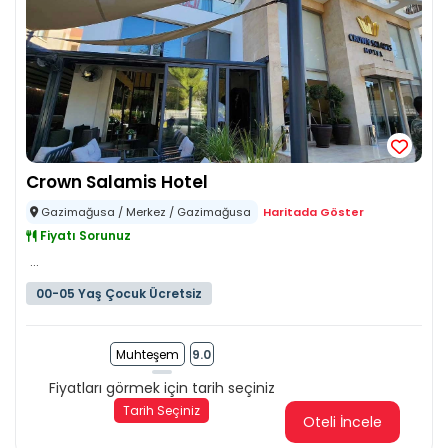
Crown Salamis Hotel
Gazimağusa / Merkez / Gazimağusa
Haritada Göster
Fiyatı Sorunuz
...
00-05 Yaş Çocuk Ücretsiz
Muhteşem
9.0
Fiyatları görmek için tarih seçiniz
Tarih Seçiniz
Oteli İncele