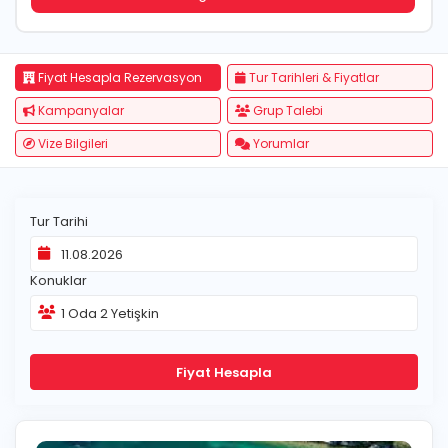
Fiyat Hesapla Rezervasyon
Tur Tarihleri & Fiyatlar
Kampanyalar
Grup Talebi
Vize Bilgileri
Yorumlar
Tur Tarihi
Konuklar
1
Oda
2
Yetişkin
Fiyat Hesapla