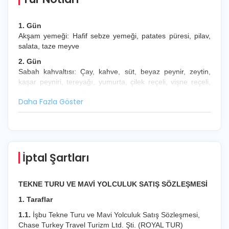
1. Gün
Akşam yemeği: Hafif sebze yemeği, patates püresi, pilav,
salata, taze meyve
2. Gün
Sabah kahvaltısı: Çay, kahve, süt, beyaz peynir, zeytin,
kaşar peyniri, tereyağı, yumurta, çilek reçeli, vişne reçeli,
bal, domates, salatalık
Öğle yemeği: Yoğurtlu karışık sebze kızartması, etli
bezelye, salata
Akşam yemeği: Balık, salata, meyve
3. Gün
Sabah kahvaltısı: Çay, kahve, süt, beyaz peynir, zeytin,
İptal Şartları
kaşar peyniri, tereyağı, yumurta, çilek reçeli, vişne reçeli,
bal, domates, salatalık
Öğle yemeği: İzmir köfte, makarna, salata
TEKNE TURU VE MAVİ YOLCULUK SATIŞ SÖZLEŞMESİ
Akşam yemeği: Kızarmış tavuk, pilav, salata, meyve
1. Taraflar
4. Gün
Sabah kahvaltısı: Çay, kahve, süt, beyaz peynir, zeytin,
1.1.
İşbu Tekne Turu ve Mavi Yolculuk Satış Sözleşmesi,
kaşar peyniri, tereyağı, yumurta, çilek reçeli, vişne reçeli,
Chase Turkey Travel Turizm Ltd. Şti. (ROYAL TUR)