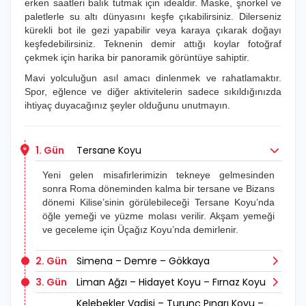
erken saatleri balık tutmak için idealdir. Maske, şnorkel ve
paletlerle su altı dünyasını keşfe çıkabilirsiniz. Dilerseniz
kürekli bot ile gezi yapabilir veya karaya çıkarak doğayı
keşfedebilirsiniz. Teknenin demir attığı koylar fotoğraf
çekmek için harika bir panoramik görüntüye sahiptir.
Mavi yolculuğun asıl amacı dinlenmek ve rahatlamaktır.
Spor, eğlence ve diğer aktivitelerin sadece sıkıldığınızda
ihtiyaç duyacağınız şeyler olduğunu unutmayın.
1. Gün
Tersane Koyu
Yeni gelen misafirlerimizin tekneye gelmesinden
sonra Roma döneminden kalma bir tersane ve Bizans
dönemi Kilise’sinin görülebileceği Tersane Koyu’nda
öğle yemeği ve yüzme molası verilir. Akşam yemeği
ve geceleme için Üçağız Koyu’nda demirlenir.
2. Gün
Simena – Demre – Gökkaya
3. Gün
Liman Ağzı – Hidayet Koyu – Fırnaz Koyu
Kelebekler Vadisi – Turunç Pınarı Koyu –