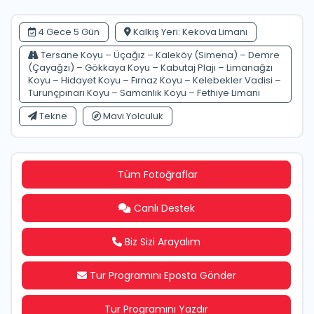
4 Gece 5 Gün
Kalkış Yeri: Kekova Limanı
Tersane Koyu – Üçağız – Kaleköy (Simena) – Demre
(Çayağzı) – Gökkaya Koyu – Kabutaj Plajı – Limanağzı
Koyu – Hidayet Koyu – Fırnaz Koyu – Kelebekler Vadisi –
Turunçpınarı Koyu – Samanlık Koyu – Fethiye Limanı
Tekne
Mavi Yolculuk
Tüm Fotoğraflar
Canlı Destek
Biz Sizi Arayalım
Tur Programını Eposta Gönder
Tur Programını Yazdır