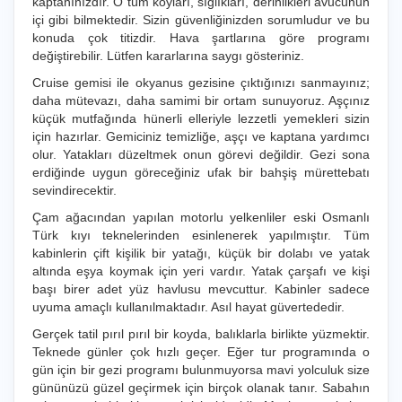
kaptanınızdır. O tüm koyları, sığlıkları, derinlikleri avucunun
içi gibi bilmektedir. Sizin güvenliğinizden sorumludur ve bu
konuda çok titizdir. Hava şartlarına göre programı
değiştirebilir. Lütfen kararlarına saygı gösteriniz.
Cruise gemisi ile okyanus gezisine çıktığınızı sanmayınız;
daha mütevazı, daha samimi bir ortam sunuyoruz. Aşçınız
küçük mutfağında hünerli elleriyle lezzetli yemekleri sizin
için hazırlar. Gemiciniz temizliğe, aşçı ve kaptana yardımcı
olur. Yatakları düzeltmek onun görevi değildir. Gezi sona
erdiğinde uygun göreceğiniz ufak bir bahşiş mürettebatı
sevindirecektir.
Çam ağacından yapılan motorlu yelkenliler eski Osmanlı
Türk kıyı teknelerinden esinlenerek yapılmıştır. Tüm
kabinlerin çift kişilik bir yatağı, küçük bir dolabı ve yatak
altında eşya koymak için yeri vardır. Yatak çarşafı ve kişi
başı birer adet yüz havlusu mevcuttur. Kabinler sadece
uyuma amaçlı kullanılmaktadır. Asıl hayat güvertededir.
Gerçek tatil pırıl pırıl bir koyda, balıklarla birlikte yüzmektir.
Teknede günler çok hızlı geçer. Eğer tur programında o
gün için bir gezi programı bulunmuyorsa mavi yolculuk size
gününüzü güzel geçirmek için birçok olanak tanır. Sabahın