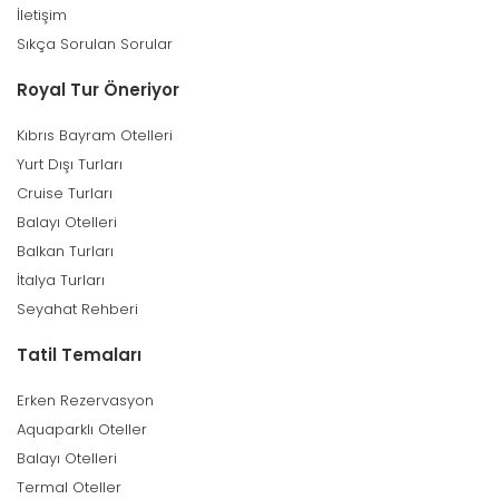
11.1.
İşbu sözleşmeden doğabilecek uyuşmazlıklarda,
İletişim
6502 sayılı Kanun hükümleri saklı kalmak kaydıyla,
Sıkça Sorulan Sorular
tüketicinin yerleşim yerindeki veya Royal Tur’un merkezinin
bulunduğu yer olan İstanbul (Beşiktaş)’taki Tüketici Hakem
Royal Tur Öneriyor
Heyetleri ve Tüketici Mahkemeleri yetkilidir.
12. Yürürlük
Kıbrıs Bayram Otelleri
12.1.
Rezervasyon kaydı ve/veya voucher’da adı geçen
Yurt Dışı Turları
tüm katılımcılar işbu sözleşme hükümlerini kabul etmiş
Cruise Turları
sayılır.
Balayı Otelleri
12.2.
İşbu sözleşme elektronik ortamda onaylanmakla
Balkan Turları
yürürlüğe girer.
İtalya Turları
Seyahat Rehberi
Tatil Temaları
Erken Rezervasyon
Aquaparklı Oteller
Balayı Otelleri
Termal Oteller