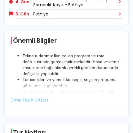
4. Gün
Samanlık Koyu – Fethiye
5. Gün
Fethiye
Önemli Bilgiler
Tekne turlarımız ilan edilen program ve rota
doğrultusunda gerçekleştirilmektedir. Hava ve deniz
koşullarına bağlı olarak gerekli görülen durumlarda
değişiklik yapılabilir.
Tur içerikleri ve yemek konsepti, seçilen programa
göre farklılık gösterebilir.
Tur ücretine dahil olan ve olmayan hizmetler ilgili
program detayında açıkça belirtilmektedir.
Kabin yerleşimleri tekne müsaitliğine göre
planlanmaktadır.
Tur Notları